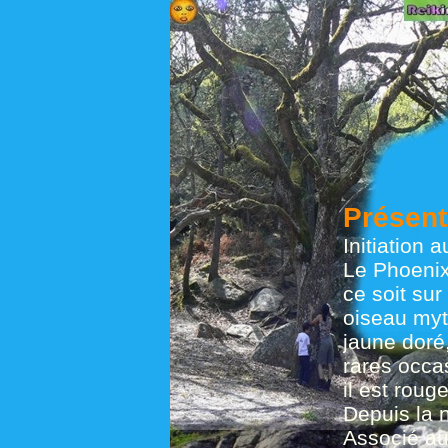
Présent
Initiation 
Le Phoenix 
ce soit sur
oiseau myt
jaune doré
rares occas
il est roug
Depuis la 
Associé au