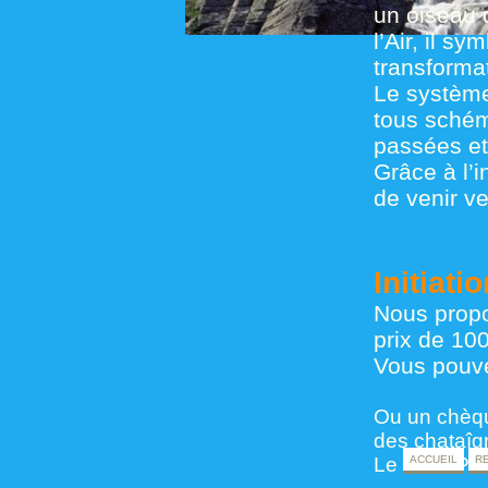
un oiseau 
l’Air, il sy
transformat
Le système
tous schém
passées et
Grâce à l’i
de venir v
Initiati
Nous propo
prix de 100
Vous pouve
Ou un chèqu
des chataîg
Le Reiki Pho
ACCUEIL
RE